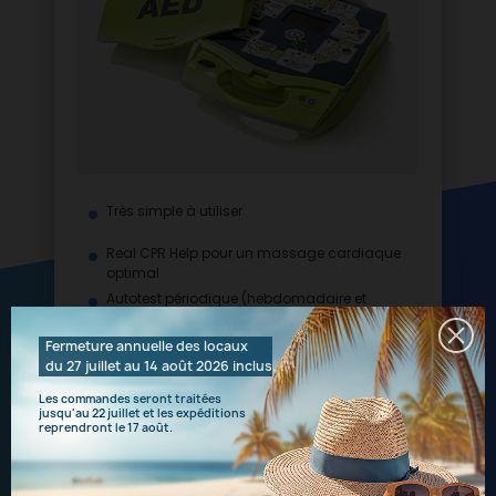
Très simple à utiliser
Real CPR Help pour un massage cardiaque
optimal
Autotest périodique (hebdomadaire et
mensuel)
Le plus économique sur 5 ans
Fermeture annuelle des locaux
du 27 juillet au 14 août 2026 inclus.
Les commandes seront traitées
AUTOMATIQUE
SEMI-AUTOMATIQUE
jusqu'au 22 juillet et les expéditions
OU
reprendront le 17 août.