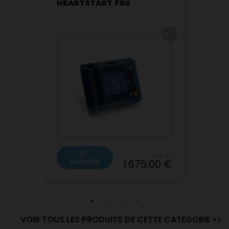
HEARTSTART FRX
visibility
add_shopping_cart
Prix HT
1 675,00 €
AJOUTER
VOIR TOUS LES PRODUITS DE CETTE CATÉGORIE >>