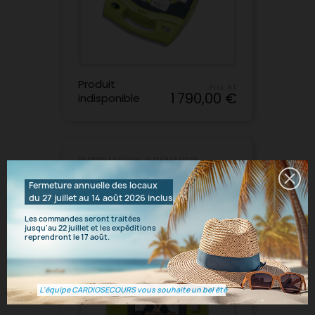
Produit
Prix HT
1 790,00 €
indisponible
DEFIBRILLATEURS-AUTOMATISES-
EXTERNES-DAE ZOLL
Fermeture annuelle des locaux
du 27 juillet au 14 août 2026 inclus.
DÉFIBRILLATEUR ZOLL AED
3 SEMI-AUTOMATIQUE
Les commandes seront traitées
jusqu'au 22 juillet et les expéditions
reprendront le 17 août.
visibility
Produit indisponible
L'équipe CARDIOSECOURS vous souhaite un bel été