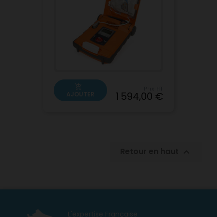
add_shopping_cart
Prix HT
1 594,00 €
AJOUTER
Retour en haut

L'expertise Française