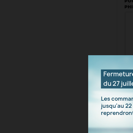
PO
PHI
Fermeture
du 27 juill
Les comman
jusqu'au 22 
reprendront 
HOU
SA
PO