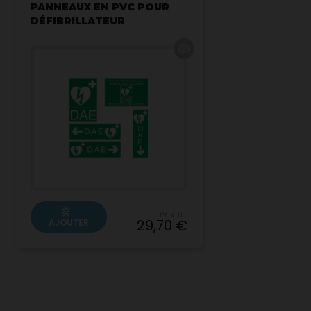
PANNEAUX EN PVC POUR
DÉFIBRILLATEUR
visibility
add_shopping_cart
Prix HT
29,70 €
AJOUTER