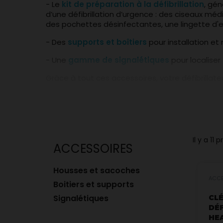
- Le
kit de préparation à la défibrillation
, gé
d’une défibrillation d’urgence : des ciseaux méd
des pochettes désinfectantes, une lingette d'
- Des
supports et boîtiers
pour installation et 
- Une
gamme de signalétiques
pour localise
Grâce à tout ces accessoires, votre défibrillate
Il y a 11 
ACCESSOIRES
Housses et sacoches
ACCE
Boitiers et supports
Signalétiques
CL
DÉF
HE