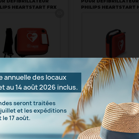
UR DÉFIBRILLATEUR
POUR DÉFIBRILLATEUR
LIPS HEARTSTART FRX
PHILIPS HEARTSTART 
visibility
 annuelle des locaux
et au 14 août 2026 inclus.
add_shopping_cart
add_shopping_cart
Prix HT
163,00 €
221,
AJOUTER
AJOUTER
des seront traitées
juillet et les expéditions
le 17 août.
SSES-ET-SACOCHES
SIGNALETIQUES-DEFIBRILLATEUR
COCHE DE TRANSPORT
KIT SIGNALÉTIQUE
UR DÉFIBRILLATEUR
AUTOCOLLANTS POUR