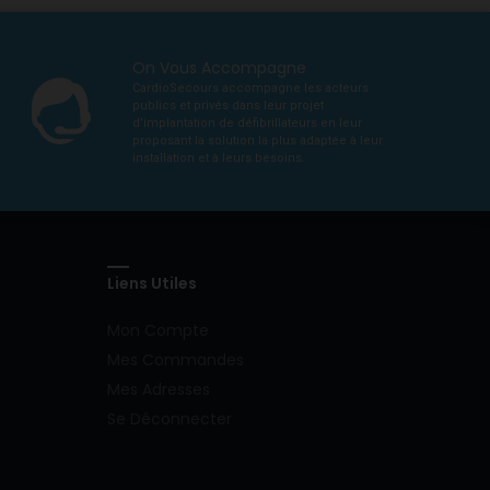
On Vous Accompagne
CardioSecours accompagne les acteurs
publics et privés dans leur projet
d’implantation de défibrillateurs en leur
proposant la solution la plus adaptée à leur
installation et à leurs besoins.
Liens Utiles
Mon Compte
Mes Commandes
Mes Adresses
Se Déconnecter