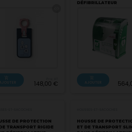
DÉFIBRILLATEUR
visibility
add_shopping_cart
add_shopping_cart
Prix HT
148,00 €
564,
AJOUTER
AJOUTER
SSES-ET-SACOCHES
HOUSSES-ET-SACOCHES
USSE DE PROTECTION
HOUSSE DE PROTECTI
DE TRANSPORT RIGIDE
ET DE TRANSPORT SLI