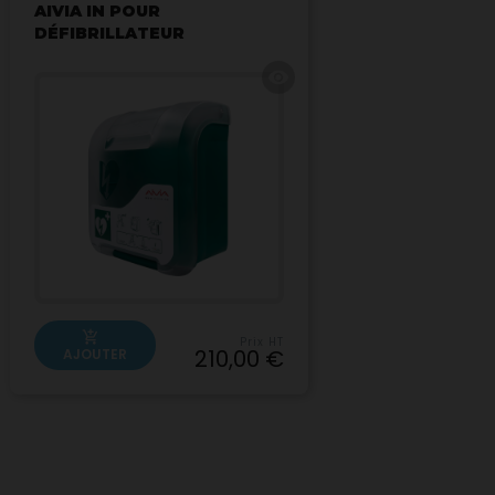
AIVIA IN POUR
DÉFIBRILLATEUR
visibility
add_shopping_cart
Prix HT
210,00 €
AJOUTER