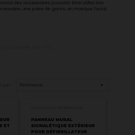
prend des accessoires pouvant être utiles lors
nécessaire, une paire de gants, un masque facial,
n
pour sauver des vies
.

r par :
Pertinence
SIGNALETIQUES-DEFIBRILLATEUR
IEUR
PANNEAU MURAL
E ET
SIGNALÉTIQUE EXTÉRIEUR
POUR DÉFIBRILLATEUR