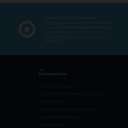
Expérience Et Savoir-Faire
Depuis sa création en 2008, CardioSecours
a su se développer et s’adapter au marché
des défibrillateurs pour mettre à votre
disposition toute son expérience et son
savoir-faire.
Informations
Mentions Légales
Conditions Générales De Ventes
Plan Du Site
Informations Sur La Livraison
Qui Sommes-Nous ?
Nos Agences