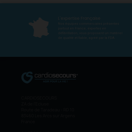
L'expertise Française
Nos équipes commerciales présentes
partout en France, expertes en
défibrillation, vous proposent un matériel
de qualité et fiable, agréé par la FDA.
CARDIOSECOURS
ZA de l'Ecluse
Route de Taradeau - RD 10
83460 Les Arcs sur Argens
France