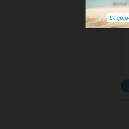
ZOL
L'équip