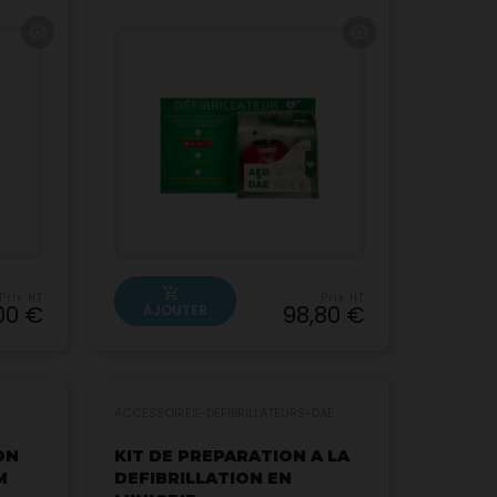
visibility
visibility
add_shopping_cart
Prix HT
Prix HT
00 €
98,80 €
AJOUTER
ACCESSOIRES-DEFIBRILLATEURS-DAE
ON
KIT DE PREPARATION A LA
M
DEFIBRILLATION EN