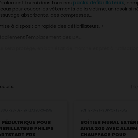
néralement fourni dans tous nos
packs défibrillateurs
, com
icaux pour couper les vêtements de la victime, un rasoir si 
essuyage absorbante, des compresses...
mise à disposition rapide des défibrillateurs. <
r facilement l'emplacement des DAE.
ur sera protégé, en bon état de marche et prêt à l’utilisatio
produits.
Trie
SSOIRES-DEFIBRILLATEURS-DAE
BOITIERS-ET-SUPPORTS-DAE
É PÉDIATRIQUE POUR
BOÎTIER MURAL EXTÉR
IBRILLATEUR PHILIPS
AIVIA 200 AVEC ALARM
ARTSTART FRX
CHAUFFAGE POUR