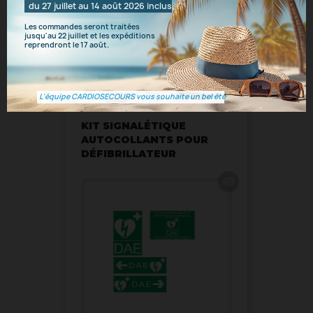
du 27 juillet au 14 août 2026 inclus.
Les commandes seront traitées
jusqu'au 22 juillet et les expéditions
Vous aimerez aussi
reprendront le 17 août.
L'équipe CARDIOSECOURS vous souhaite un bel été
SIGNALETIQUES-DEFIBRILLATEUR
KIT SIGNALÉTIQUE
AUTOCOLLANTS POUR
DÉFIBRILLATEUR
visibility