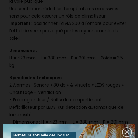
la voie publique.
Une ventilation réduit les températures excessives
sans pour cela assurer un rôle de climatiseur.
: positionner l'AIVIA 200 à l'ombre pour éviter
Important
l'effet de serre provoqué par les rayonnements du
soleil.
Dimensions :
H = 423 mm - L = 388 mm - P = 201 mm - Poids = 3,5
kg
Spécificités Techniques :
2 Alarmes : Sonore « 80 db » & Visuelle « LEDS rouges » -
Chauffage - Ventilation
- Eclairage « Jour / Nuit » du compartiment
Défibrillateur par LEDS, sur détection automatique de
luminosité
- Dimensions : H = 423 mm - L = 388 mm - P = 201 mm
- Poids = 3,5 kg
Fermeture annuelle des locaux