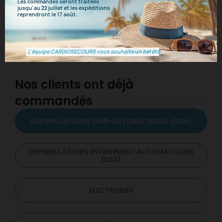
Les commandes seront traitées
jusqu'au 22 juillet et les expéditions
reprendront le 17 août.
L'équipe CARDIOSECOURS vous souhaite un bel été
Nos clients ont déjà
commandés
DÉFIBRILLATEURS SEMI-AUTOMATIQUES (DSA)
DÉFIBRILLATEURS ENTIÈREMENT AUTOMATIQUES
(DEA)
ELECTRODES