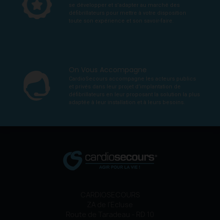
se développer et s’adapter au marché des
défibrillateurs pour mettre à votre disposition
toute son expérience et son savoir-faire.
On Vous Accompagne
CardioSecours accompagne les acteurs publics
et privés dans leur projet d’implantation de
défibrillateurs en leur proposant la solution la plus
adaptée à leur installation et à leurs besoins.
CARDIOSECOURS
ZA de l'Ecluse
Route de Taradeau - RD 10